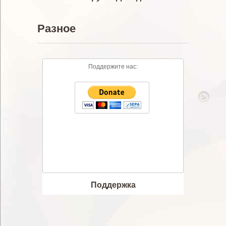
Разное
Поддержите нас:
Музыка
Видео
MP3
Тексты п
Скачано
Просмот
Поддержка