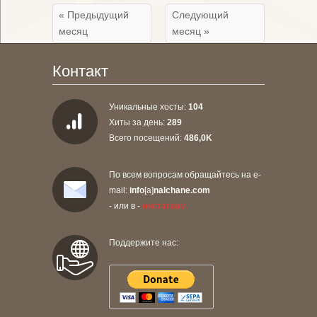
« Предыдущий
Следующий
месяц
месяц »
Контакт
Уникальные хосты:
104
Хиты за день:
289
Всего посещений:
486,0K
По всем вопросам обращайтесь на e-
mail:
info
[a]
nalchane.com
- или в -
инстаграм
Поддержите нас: