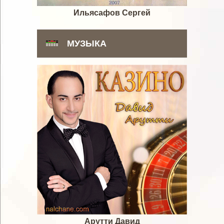
Ильясафов Сергей
МУЗЫКА
Арутти Давид