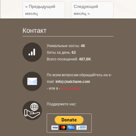
« Предыдущий
Следующий
месяц
месяц »
Контакт
Уникальные хосты:
46
Хиты за день:
62
Всего посещений:
487,6K
По всем вопросам обращайтесь на e-
mail:
info
[a]
nalchane.com
- или в -
инстаграм
Поддержите нас: