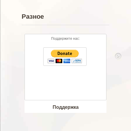
Разное
Поддержите нас:
Музыка
Видео
MP3
Тексты п
Скачано
Просмот
Поддержка